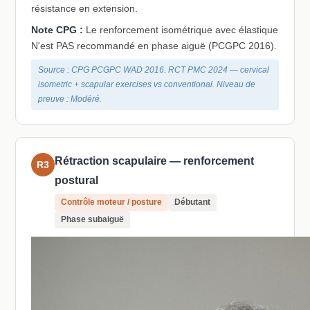
résistance en extension.
Note CPG :
Le renforcement isométrique avec élastique
N'est PAS recommandé en phase aiguë (PCGPC 2016).
Source : CPG PCGPC WAD 2016. RCT PMC 2024 — cervical
isometric + scapular exercises vs conventional. Niveau de
preuve : Modéré.
Rétraction scapulaire — renforcement
R3
postural
Contrôle moteur / posture
Débutant
Phase subaiguë