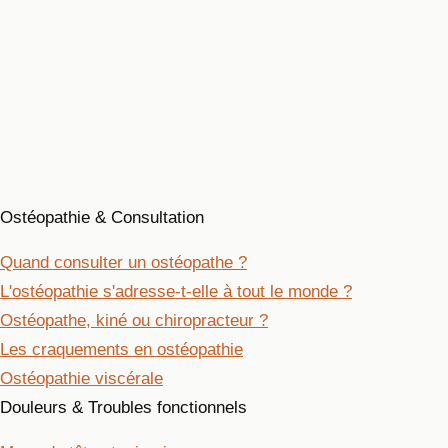
Thomas Porebski
Ostéopathe D.O.
Pour qui ?
Approche
À propos
Cabinets
Articles et exercices
Prendre rendez-vous
Ostéopathie & Consultation
Quand consulter un ostéopathe ?
L'ostéopathie s'adresse-t-elle à tout le monde ?
Ostéopathe, kiné ou chiropracteur ?
Les craquements en ostéopathie
Ostéopathie viscérale
Douleurs & Troubles fonctionnels