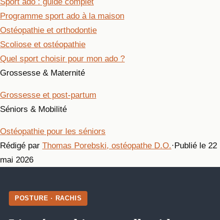
Sport ado : guide complet
Programme sport ado à la maison
Ostéopathie et orthodontie
Scoliose et ostéopathie
Quel sport choisir pour mon ado ?
Grossesse & Maternité
Grossesse et post-partum
Séniors & Mobilité
Ostéopathie pour les séniors
Rédigé par
Thomas Porebski, ostéopathe D.O.
·
Publié le 22
mai 2026
POSTURE · RACHIS