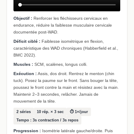
Objectif :
Renforcer les fléchisseurs cervicaux en
endurance, réduire la faiblesse musculaire cervicale
documentée post-WAD.
Déficit ciblé :
Faiblesse isométrique en flexion,
caractéristique des WAD chroniques (Habberfield et al.,
BMC 2022).
Muscles :
SCM, scalènes, longus colli.
Exécution :
Assis, dos droit. Rentrez le menton (chin
tuck). Posez la paume sur le front. Sans bouger la tête,
poussez le front contre la main et résistez avec la main.
Maintenir 2–3 secondes, relâcher. Jamais de
mouvement de la tête.
2 séries
10 rép. × 3 sec
⏱ 1×/jour
Tempo : 3s contraction / 3s repos
Progression :
Isométrie latérale gauche/droite. Puis