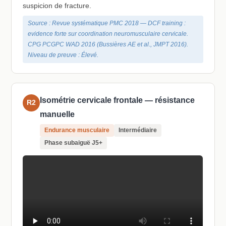
suspicion de fracture.
Source : Revue systématique PMC 2018 — DCF training :
evidence forte sur coordination neuromusculaire cervicale.
CPG PCGPC WAD 2016 (Bussières AE et al., JMPT 2016).
Niveau de preuve : Élevé.
Isométrie cervicale frontale — résistance
R2
manuelle
Endurance musculaire
Intermédiaire
Phase subaiguë J5+