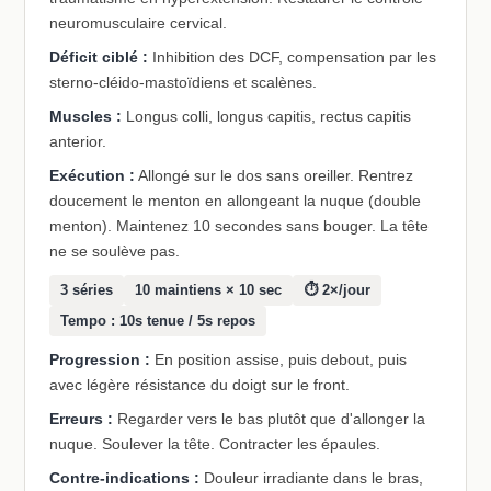
neuromusculaire cervical.
Déficit ciblé :
Inhibition des DCF, compensation par les
sterno-cléido-mastoïdiens et scalènes.
Muscles :
Longus colli, longus capitis, rectus capitis
anterior.
Exécution :
Allongé sur le dos sans oreiller. Rentrez
doucement le menton en allongeant la nuque (double
menton). Maintenez 10 secondes sans bouger. La tête
ne se soulève pas.
3 séries
10 maintiens × 10 sec
⏱ 2×/jour
Tempo : 10s tenue / 5s repos
Progression :
En position assise, puis debout, puis
avec légère résistance du doigt sur le front.
Erreurs :
Regarder vers le bas plutôt que d'allonger la
nuque. Soulever la tête. Contracter les épaules.
Contre-indications :
Douleur irradiante dans le bras,