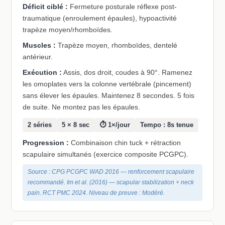
Déficit ciblé :
Fermeture posturale réflexe post-
traumatique (enroulement épaules), hypoactivité
trapèze moyen/rhomboïdes.
Muscles :
Trapèze moyen, rhomboïdes, dentelé
antérieur.
Exécution :
Assis, dos droit, coudes à 90°. Ramenez
les omoplates vers la colonne vertébrale (pincement)
sans élever les épaules. Maintenez 8 secondes. 5 fois
de suite. Ne montez pas les épaules.
2 séries
5 × 8 sec
⏱ 1×/jour
Tempo : 8s tenue
Progression :
Combinaison chin tuck + rétraction
scapulaire simultanés (exercice composite PCGPC).
Source : CPG PCGPC WAD 2016 — renforcement scapulaire
recommandé. Im et al. (2016) — scapular stabilization + neck
pain. RCT PMC 2024. Niveau de preuve : Modéré.