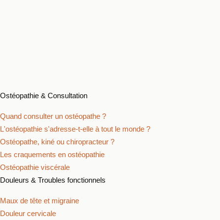
Thomas Porebski
Ostéopathe D.O.
Pour qui ?
Approche
À propos
Cabinets
Articles et exercices
Prendre rendez-vous
Ostéopathie & Consultation
Quand consulter un ostéopathe ?
L'ostéopathie s'adresse-t-elle à tout le monde ?
Ostéopathe, kiné ou chiropracteur ?
Les craquements en ostéopathie
Ostéopathie viscérale
Douleurs & Troubles fonctionnels
Maux de tête et migraine
Douleur cervicale