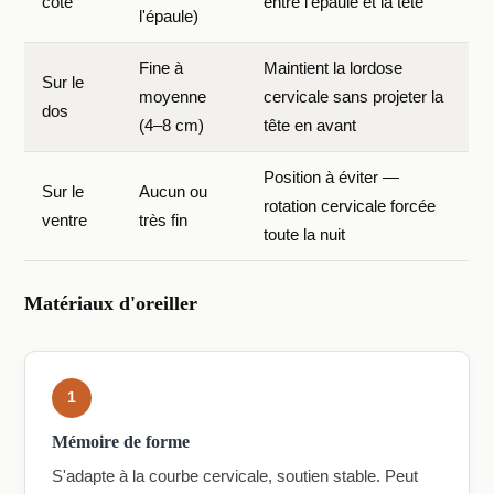
côté
entre l'épaule et la tête
l'épaule)
Fine à
Maintient la lordose
Sur le
moyenne
cervicale sans projeter la
dos
(4–8 cm)
tête en avant
Position à éviter —
Sur le
Aucun ou
rotation cervicale forcée
ventre
très fin
toute la nuit
Matériaux d'oreiller
1
Mémoire de forme
S'adapte à la courbe cervicale, soutien stable. Peut