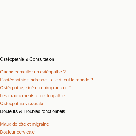
Thomas Porebski
Ostéopathe D.O.
Pour qui ?
Approche
À propos
Cabinets
Articles et exercices
Prendre rendez-vous
Ostéopathie & Consultation
Quand consulter un ostéopathe ?
L'ostéopathie s'adresse-t-elle à tout le monde ?
Ostéopathe, kiné ou chiropracteur ?
Les craquements en ostéopathie
Ostéopathie viscérale
Douleurs & Troubles fonctionnels
Maux de tête et migraine
Douleur cervicale