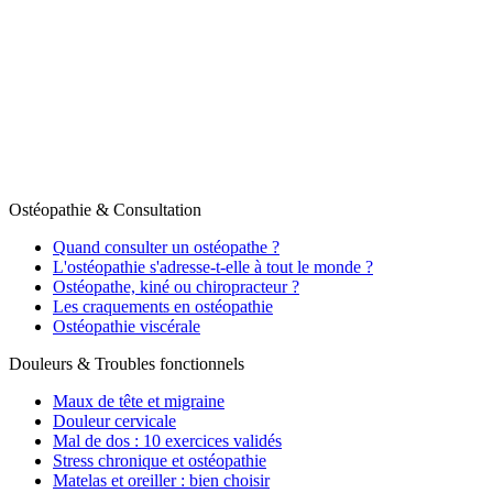
Thomas Porebski
Ostéopathe D.O.
Pour qui ?
Approche
À propos
Cabinets
Articles et exercices
Prendre rendez-vous
Ostéopathie & Consultation
Quand consulter un ostéopathe ?
L'ostéopathie s'adresse-t-elle à tout le monde ?
Ostéopathe, kiné ou chiropracteur ?
Les craquements en ostéopathie
Ostéopathie viscérale
Douleurs & Troubles fonctionnels
Maux de tête et migraine
Douleur cervicale
Mal de dos : 10 exercices validés
Stress chronique et ostéopathie
Matelas et oreiller : bien choisir