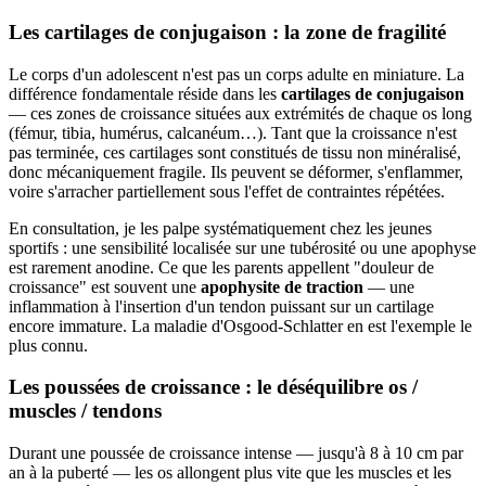
Les cartilages de conjugaison : la zone de fragilité
Le corps d'un adolescent n'est pas un corps adulte en miniature. La
différence fondamentale réside dans les
cartilages de conjugaison
— ces zones de croissance situées aux extrémités de chaque os long
(fémur, tibia, humérus, calcanéum…). Tant que la croissance n'est
pas terminée, ces cartilages sont constitués de tissu non minéralisé,
donc mécaniquement fragile. Ils peuvent se déformer, s'enflammer,
voire s'arracher partiellement sous l'effet de contraintes répétées.
En consultation, je les palpe systématiquement chez les jeunes
sportifs : une sensibilité localisée sur une tubérosité ou une apophyse
est rarement anodine. Ce que les parents appellent "douleur de
croissance" est souvent une
apophysite de traction
— une
inflammation à l'insertion d'un tendon puissant sur un cartilage
encore immature. La maladie d'Osgood-Schlatter en est l'exemple le
plus connu.
Les poussées de croissance : le déséquilibre os /
muscles / tendons
Durant une poussée de croissance intense — jusqu'à 8 à 10 cm par
an à la puberté — les os allongent plus vite que les muscles et les