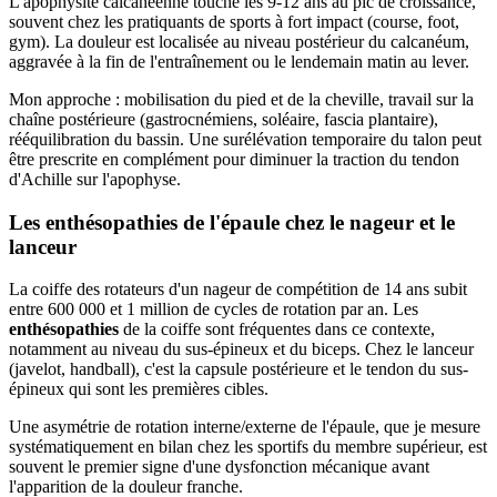
L'apophysite calcanéenne touche les 9-12 ans au pic de croissance,
souvent chez les pratiquants de sports à fort impact (course, foot,
gym). La douleur est localisée au niveau postérieur du calcanéum,
aggravée à la fin de l'entraînement ou le lendemain matin au lever.
Mon approche : mobilisation du pied et de la cheville, travail sur la
chaîne postérieure (gastrocnémiens, soléaire, fascia plantaire),
rééquilibration du bassin. Une surélévation temporaire du talon peut
être prescrite en complément pour diminuer la traction du tendon
d'Achille sur l'apophyse.
Les enthésopathies de l'épaule chez le nageur et le
lanceur
La coiffe des rotateurs d'un nageur de compétition de 14 ans subit
entre 600 000 et 1 million de cycles de rotation par an. Les
enthésopathies
de la coiffe sont fréquentes dans ce contexte,
notamment au niveau du sus-épineux et du biceps. Chez le lanceur
(javelot, handball), c'est la capsule postérieure et le tendon du sus-
épineux qui sont les premières cibles.
Une asymétrie de rotation interne/externe de l'épaule, que je mesure
systématiquement en bilan chez les sportifs du membre supérieur, est
souvent le premier signe d'une dysfonction mécanique avant
l'apparition de la douleur franche.