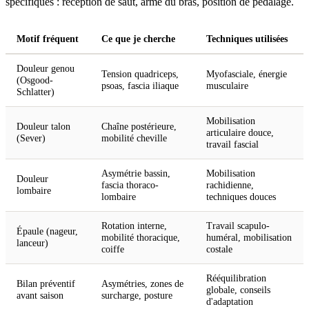
spécifiques : réception de saut, armé du bras, position de pédalage.
Motif fréquent
Ce que je cherche
Techniques utilisées
Douleur genou
Tension quadriceps,
Myofasciale, énergie
(Osgood-
psoas, fascia iliaque
musculaire
Schlatter)
Mobilisation
Douleur talon
Chaîne postérieure,
articulaire douce,
(Sever)
mobilité cheville
travail fascial
Asymétrie bassin,
Mobilisation
Douleur
fascia thoraco-
rachidienne,
lombaire
lombaire
techniques douces
Rotation interne,
Travail scapulo-
Épaule (nageur,
mobilité thoracique,
huméral, mobilisation
lanceur)
coiffe
costale
Rééquilibration
Bilan préventif
Asymétries, zones de
globale, conseils
avant saison
surcharge, posture
d'adaptation