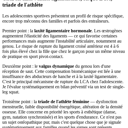
triade de l'athlète
Les adolescentes sportives présentent un profil de risque spécifique,
encore trop méconnu des familles et parfois des entraîneurs.
Premier point : la
laxité ligamentaire hormonale
. Les œstrogènes
augmentent l'élasticité des ligaments — ce qui favorise certaines
performances mais augmente l'instabilité articulaire, notamment au
genou. Le risque de rupture du ligament croisé antérieur est 4 à 6
fois plus élevé chez la fille que chez le garçon pour un même niveau
de pratique en sport pivot-contact.
Deuxième point : le
valgus dynamique
du genou lors d'une
réception de saut. Cette compensation biomécanique est liée à une
insuffisance des abducteurs de hanche et à la laxité ligamentaire.
C'est le principal mécanisme de rupture du LCA chez l'adolescente.
Je l'évalue systématiquement en bilan préventif via un test de single-
leg squat.
Troisième point : la
triade de l'athlète féminine
— dysfonction
menstruelle, faible disponibilité énergétique, altération de la densité
osseuse. Elle concerne en priorité les sports à esthétique (danse,
gym, natation synchronisée) et les sports d'endurance. Ce n'est pas
un sujet ostéopathique pur, mais c'est quelque chose que je signale
systématiquement aux familles quand les signes sont présents.