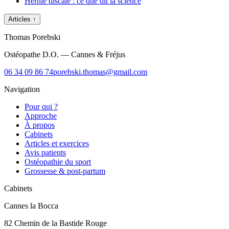
Hernie discale : ce que dit la science
Articles
↑
Thomas Porebski
Ostéopathe D.O. — Cannes & Fréjus
06 34 09 86 74
porebski.thomas@gmail.com
Navigation
Pour qui ?
Approche
À propos
Cabinets
Articles et exercices
Avis patients
Ostéopathie du sport
Grossesse & post-partum
Cabinets
Cannes la Bocca
82 Chemin de la Bastide Rouge