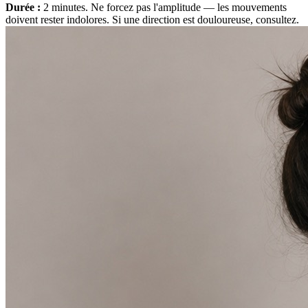
Durée :
2 minutes. Ne forcez pas l'amplitude — les mouvements
doivent rester indolores. Si une direction est douloureuse, consultez.