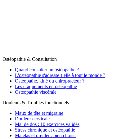
Thomas Porebski
Ostéopathe D.O.
Pour qui ?
Approche
À propos
Cabinets
Articles et exercices
Prendre rendez-vous
Ostéopathie & Consultation
Quand consulter un ostéopathe ?
L'ostéopathie s'adresse-t-elle à tout le monde ?
Ostéopathe, kiné ou chiropracteur ?
Les craquements en ostéopathie
Ostéopathie viscérale
Douleurs & Troubles fonctionnels
Maux de tête et migraine
Douleur cervicale
Mal de dos : 10 exercices validés
Stress chronique et ostéopathie
Matelas et oreiller : bien choisir