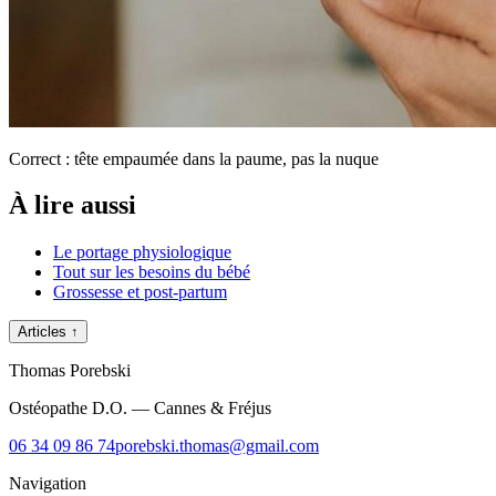
Correct : tête empaumée dans la paume, pas la nuque
À lire aussi
Le portage physiologique
Tout sur les besoins du bébé
Grossesse et post-partum
Articles
↑
Thomas Porebski
Ostéopathe D.O. — Cannes & Fréjus
06 34 09 86 74
porebski.thomas@gmail.com
Navigation