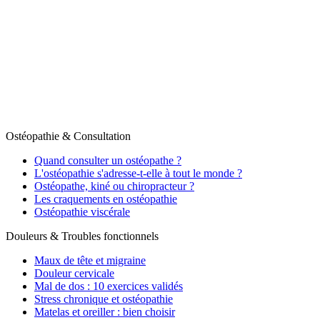
Thomas Porebski
Ostéopathe D.O.
Pour qui ?
Approche
À propos
Cabinets
Articles et exercices
Prendre rendez-vous
Ostéopathie & Consultation
Quand consulter un ostéopathe ?
L'ostéopathie s'adresse-t-elle à tout le monde ?
Ostéopathe, kiné ou chiropracteur ?
Les craquements en ostéopathie
Ostéopathie viscérale
Douleurs & Troubles fonctionnels
Maux de tête et migraine
Douleur cervicale
Mal de dos : 10 exercices validés
Stress chronique et ostéopathie
Matelas et oreiller : bien choisir